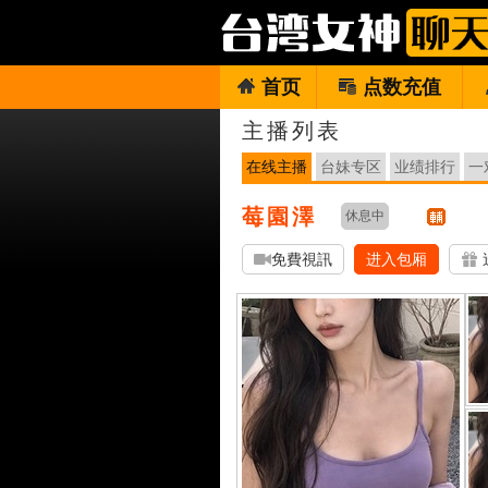
首页
点数充值
主播列表
在线主播
台妹专区
业绩排行
一
莓園澤
休息中
免費視訊
进入包厢