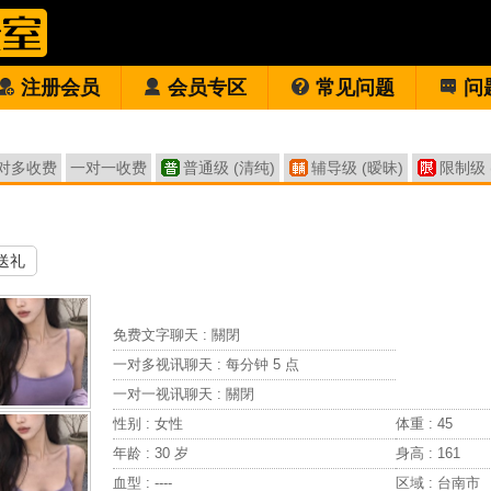
注册会员
会员专区
常见问题
问
对多收费
一对一收费
普通级 (清纯)
辅导级 (暧昧)
限制级 
送礼
免费文字聊天 :
關閉
一对多视讯聊天 :
每分钟 5 点
一对一视讯聊天 :
關閉
性别 : 女性
体重 : 45
年龄 : 30 岁
身高 : 161
血型 : ----
区域 : 台南市