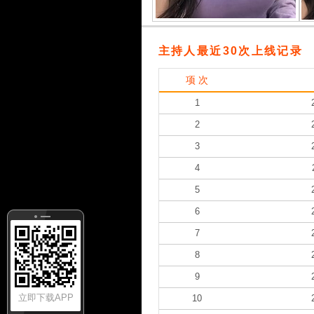
主持人最近30次上线记录
项 次
1
2
3
4
5
6
7
8
9
立即下载APP
10